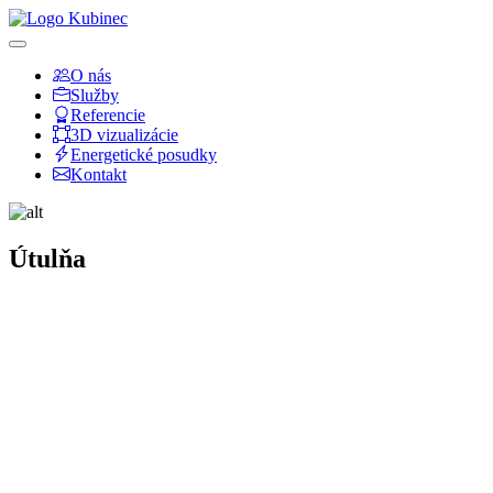
O nás
Služby
Referencie
3D vizualizácie
Energetické posudky
Kontakt
Útulňa