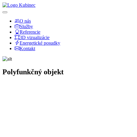
O nás
Služby
Referencie
3D vizualizácie
Energetické posudky
Kontakt
Polyfunkčný objekt