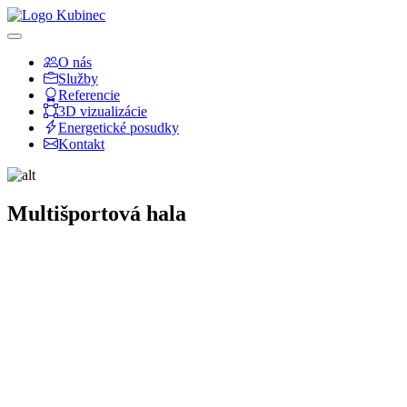
O nás
Služby
Referencie
3D vizualizácie
Energetické posudky
Kontakt
Multišportová hala