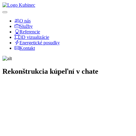
O nás
Služby
Referencie
3D vizualizácie
Energetické posudky
Kontakt
Rekonštrukcia kúpeľní v chate